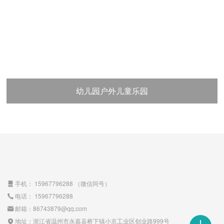
幼儿园户外儿童乐园
手机：
15967796288
（微信同号）

电话：
15967796288

邮箱：
86743879@qq.com

地址：
浙江省温州市永嘉县桥下镇小京工业区创业路999号
