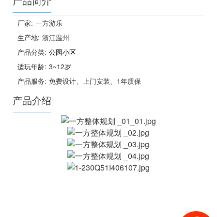
产品简介
厂家:
一方游乐
生产地:
浙江温州
产品分类:
公园小区
适玩年龄:
3~12岁
产品服务:
免费设计、上门安装、1年质保
产品介绍