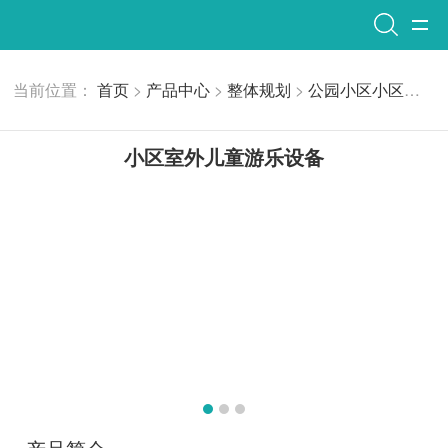
当前位置：
首页
>
产品中心
>
整体规划
>
公园小区
小区室外儿童游乐设备
小区室外儿童游乐设备