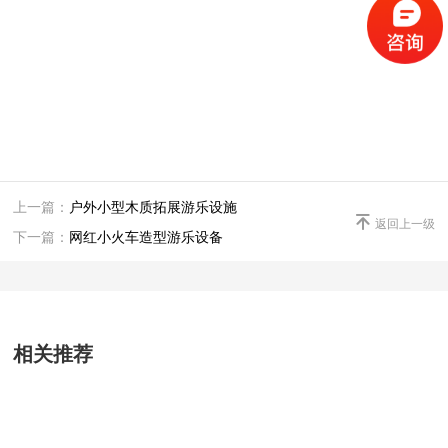
上一篇：
户外小型木质拓展游乐设施

返回上一级
下一篇：
网红小火车造型游乐设备
相关推荐