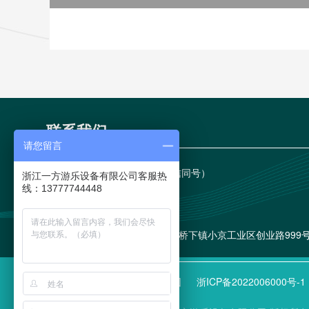
联系我们
请您留言
手机：
15967796288（微信同号）

浙江一方游乐设备有限公司客服热
线：13777744448
电话：
15967796288

邮箱：
86743879@qq.com

地址：
浙江省温州市永嘉县桥下镇小京工业区创业路999

友情链接
室内儿童乐园
浙ICP备2022006000号-1