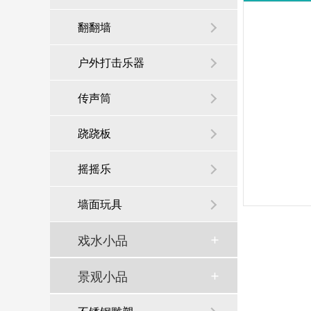
翻翻墙
户外打击乐器
传声筒
跷跷板
摇摇乐
墙面玩具
戏水小品
景观小品