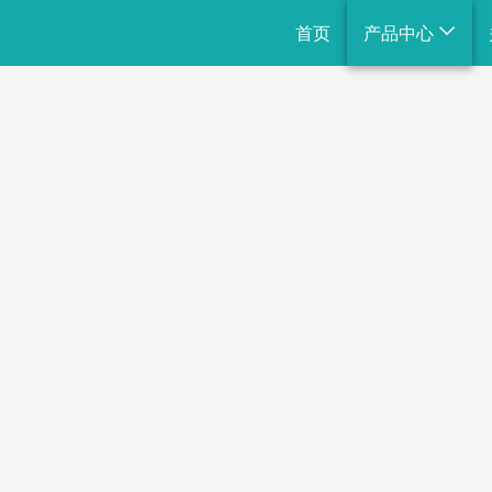
首页
产品中心
整体规划
组合滑梯
不锈钢滑梯
绳网攀爬
通用设施
戏水小品
景观小品