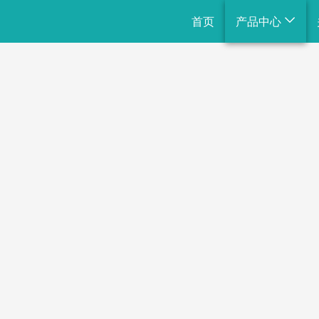
首页
产品中心
整体规划
组合滑梯
不锈钢滑梯
绳网攀爬
通用设施
戏水小品
景观小品