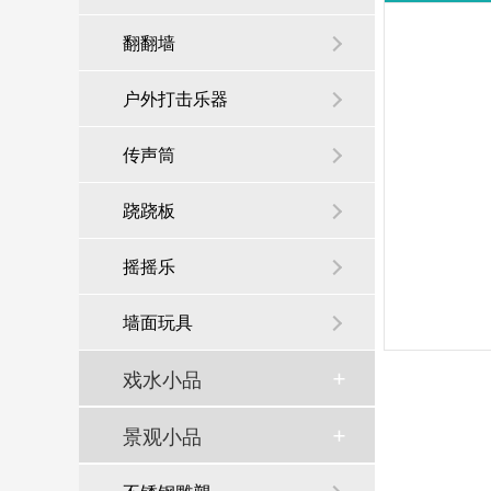
翻翻墙
户外打击乐器
传声筒
跷跷板
摇摇乐
墙面玩具
戏水小品
景观小品