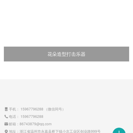
花朵造型打击乐器
手机：
15967796288
（微信同号）

电话：
15967796288

邮箱：
86743879@qq.com

地址：
浙江省温州市永嘉县桥下镇小京工业区创业路999号
