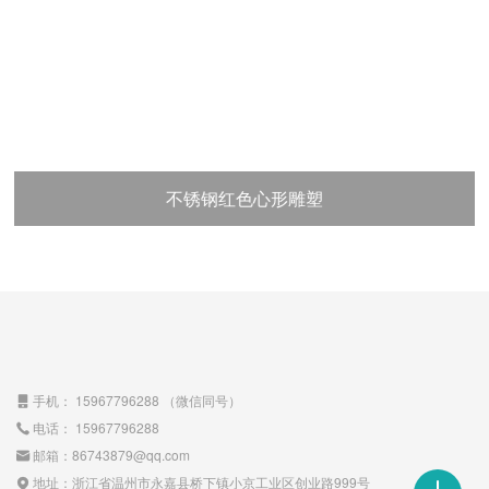
不锈钢红色心形雕塑
手机：
15967796288
（微信同号）

电话：
15967796288

邮箱：
86743879@qq.com

地址：
浙江省温州市永嘉县桥下镇小京工业区创业路999号
