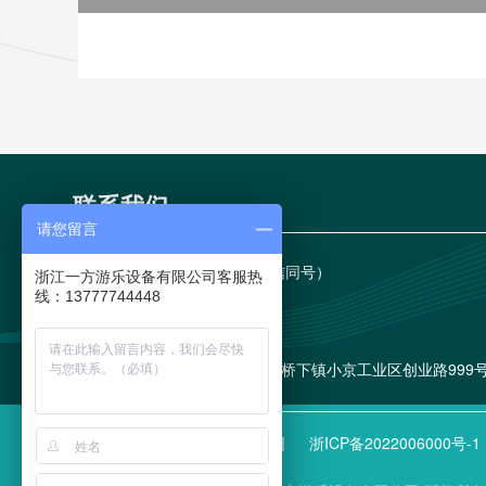
联系我们
请您留言
手机：
15967796288（微信同号）

浙江一方游乐设备有限公司客服热
线：13777744448
电话：
15967796288

邮箱：
86743879@qq.com

地址：
浙江省温州市永嘉县桥下镇小京工业区创业路999

友情链接
室内儿童乐园
浙ICP备2022006000号-1