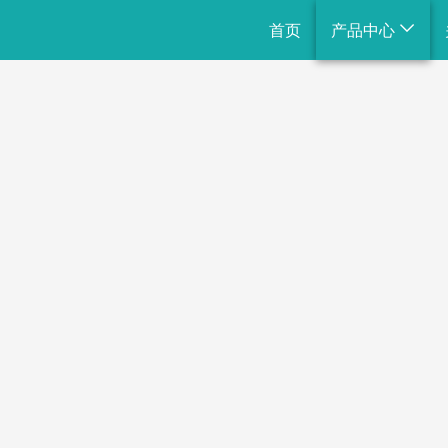
首页
产品中心
整体规划
组合滑梯
不锈钢滑梯
绳网攀爬
通用设施
戏水小品
景观小品