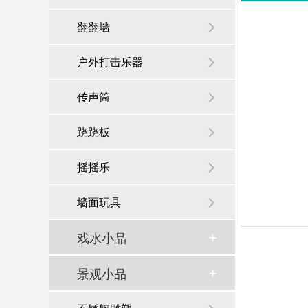
翻翻墙
户外打击乐器
传声筒
跷跷板
摇摇乐
墙面玩具
戏水小品
景观小品